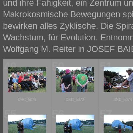
und ihre Fähigkeit, ein Zentrum u
Makrokosmische Bewegungen spi
bewirken alles Zyklische. Die Spi
Wachstum, für Evolution. Entnom
Wolfgang M. Reiter in JOSEF BA
49
50
51
DSC_5071
DSC_5072
DSC_5074
55
56
57