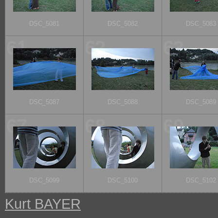
DSC_5081
DSC_5082
DSC_5083
61
62
63
DSC_5087
DSC_5088
DSC_5089
67
68
69
DSC_5099
DSC_5100
DSC_5102
Kurt BAYER